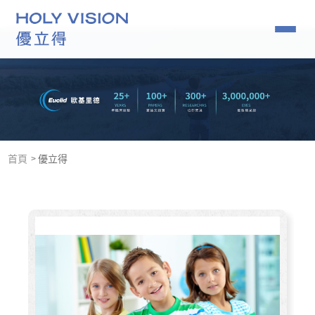
角膜塑型片推薦｜小孩近視矯正要趁早
07-379-1886
首頁
優立得
關於我們
優克角膜塑型
角膜塑型專用藥水
常見問題
鏡片查詢