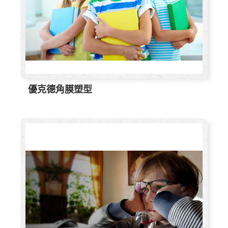
優克德角膜塑型