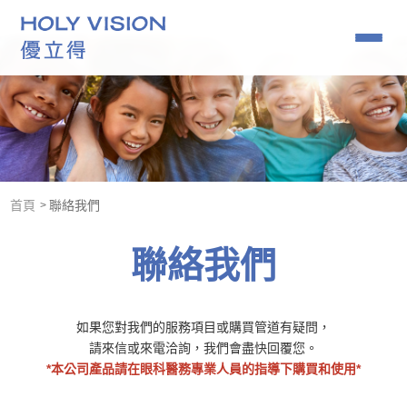
角膜塑型片推薦｜小孩近視矯正要趁早
07-379-1886
首頁
聯絡我們
關於我們
聯絡我們
優克角膜塑型
角膜塑型專用藥水
常見問題
如果您對我們的服務項目或購買管道有疑問，
鏡片查詢
請來信或來電洽詢，我們會盡快回覆您。
*本公司產品請在眼科醫務專業人員的指導下購買和使用*