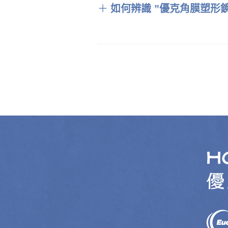
＋
如何辨識 ”優克角膜塑形鏡