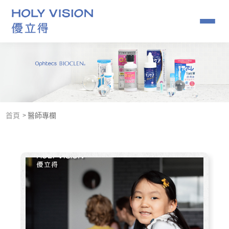
角膜塑型片推薦｜小孩近視矯正要趁早
07-379-1886
首頁
醫師專欄
關於我們
優克角膜塑型
角膜塑型專用藥水
常見問題
鏡片查詢