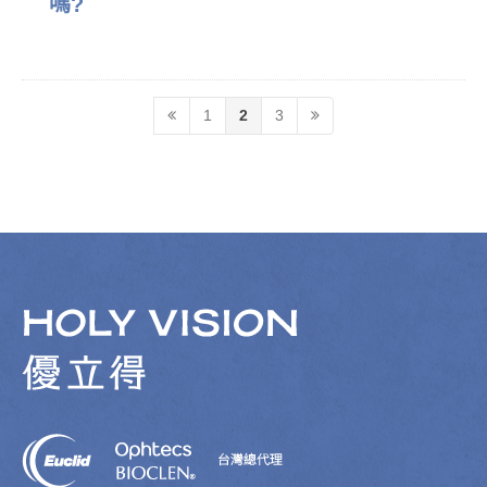
嗎?
1
2
3