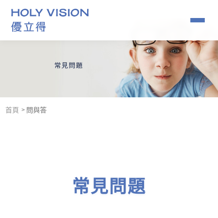
角膜塑型片推薦｜小孩近視矯正要趁早
07-379-1886
首頁
問與答
關於我們
優克角膜塑型
角膜塑型專用藥水
常見問題
鏡片查詢
常見問題